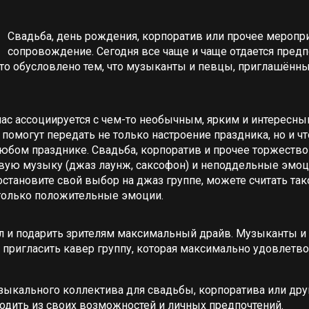
Свадьба, день рождения, корпоратив или прочее мероп
сопровождение. Сегодня все чаще и чаще отдается предп
Это обусловлено тем, что музыканты и певцы, приглашённ
нас ассоциируется с чем-то необычным, ярким и интересным
омогут передать не только настроение праздника, но и ч
юбом празднике. Свадьба, корпоратив и прочее торжество
ивую музыку (джаз лаунж, саксофон) и неподдельные эмоц
 остановите свой выбор на джаз группе, можете считать т
 только положительные эмоции.
ал и подарить зрителям максимальный драйв. Музыканты 
 пригласить кавер группу, которая максимально удовлет
кального коллектива для свадьбы, корпоратива или другог
одить из своих возможностей и личных предпочтений.