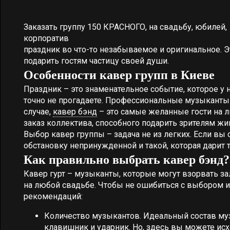
Заказать группу 150 КРАСНОГО, на свадьбу, юбилей,
корпоратив
праздник во что-то незабываемое и оригинальное. 
подарить гостям частицу своей души.
Особенности кавер групп в Киеве
Праздник – это знаменательное событие, которое у 
точно не прогадаете. Профессиональные музыканты п
случае,
кавер бэнд
– это самые желанные гости на л
заказ коллектива, способного подарить зрителям ж
Выбор кавер группы – задача не из легких. Если вы
обстановку непринужденной и такой, которая дарит
Как правильно выбрать кавер бэнд?
Кавер гурт – музыканты, которые могут взорвать з
на любой свадьбе. Чтобы не ошибиться с выбором и
рекомендаций:
Количество музыкантов. Идеальный состав музы
клавишник и ударник. Но, здесь вы можете исх